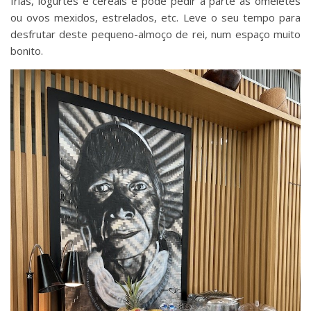
frias, iogurtes e cereais e pode pedir à parte as omeletes
ou ovos mexidos, estrelados, etc. Leve o seu tempo para
desfrutar deste pequeno-almoço de rei, num espaço muito
bonito.