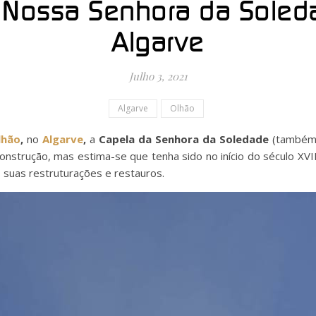
 Nossa Senhora da Soleda
Algarve
Julho 3, 2021
Algarve
Olhão
lhão
,
no
Algarve
,
a
Capela da Senhora da Soledade
(também 
onstrução, mas estima-se que tenha sido no início do século XV
 suas restruturações e restauros.