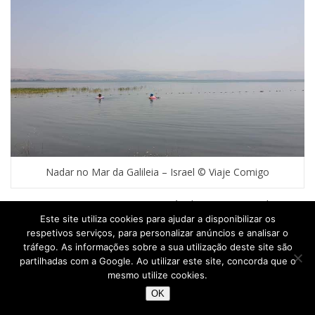
Nadar no Mar da Galileia – Israel © Viaje Comigo
Como o meu grupo era muito rápido a visitar os locais e
Este site utiliza cookies para ajudar a disponibilizar os
ninguém parou para um almoço demorada, o motorista fez-
respetivos serviços, para personalizar anúncios e analisar o
nos uma surpresa e parou em Caná, a famosa vila das
tráfego. As informações sobre a sua utilização deste site são
Bodas de Caná
, onde se deu o milagre de transformar a
partilhadas com a Google. Ao utilizar este site, concorda que o
água em vinho. Não tem muito para ver, mas fomos até à
mesmo utilize cookies.
Igreja que deve receber casamentos a toda a hora e onde
OK
está a peça onde o líquido foi transformado. Hoje em dia,