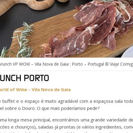
runch VP WOW – Vila Nova de Gaia : Porto – Portugal © Viaje Comi
RUNCH PORTO
ld of Wine – Vila Nova de Gaia
 buffet e o espaço é muito agradável com a espaçosa sala toda 
ível sobre o Douro. O que mais poderíamos pedir?
 numa longa mesa principal, encontrámos uma grande variedade d
cões e chouriços), saladas já prontas (e vários ingredientes, com