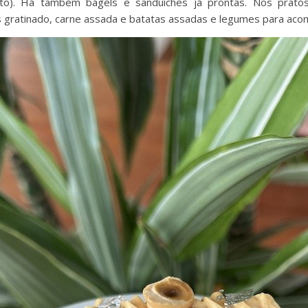
to). Há também bagels e sanduíches já prontas. Nos prat
 gratinado, carne assada e batatas assadas e legumes para ac