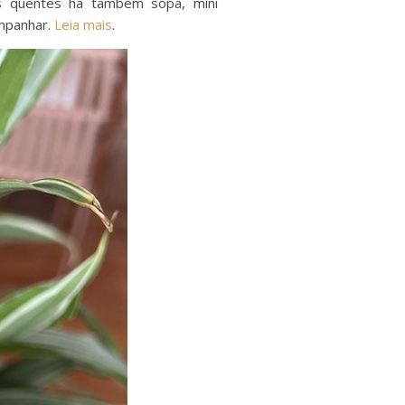
os quentes há também sopa, mini
ompanhar.
Leia mais
.