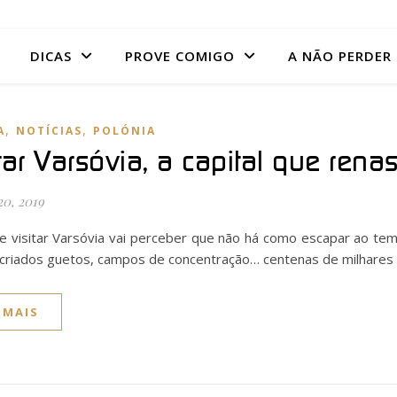
DICAS
PROVE COMIGO
A NÃO PERDER
,
,
A
NOTÍCIAS
POLÓNIA
itar Varsóvia, a capital que ren
20, 2019
e visitar Varsóvia vai perceber que não há como escapar ao te
criados guetos, campos de concentração… centenas de milhare
 MAIS