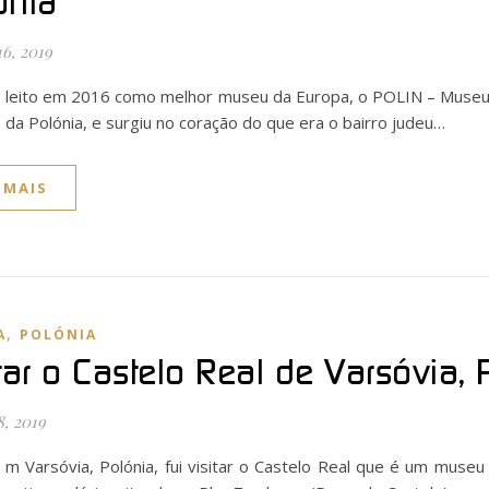
ónia
16, 2019
leito em 2016 como melhor museu da Europa, o POLIN – Museu da
da Polónia, e surgiu no coração do que era o bairro judeu…
 MAIS
,
A
POLÓNIA
tar o Castelo Real de Varsóvia, 
8, 2019
m Varsóvia, Polónia, fui visitar o Castelo Real que é um museu 