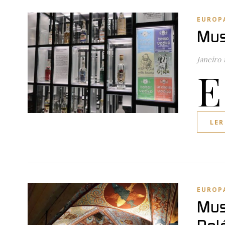
EUROP
Mus
Janeiro 
E
LER
EUROP
Mus