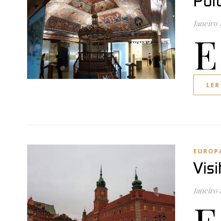
Pol
Janeiro 
E
LER
EUROP
Visi
Janeiro 
E