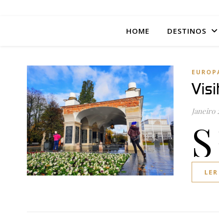
HOME
DESTINOS
EUROP
Vis
Janeiro 
S
LER