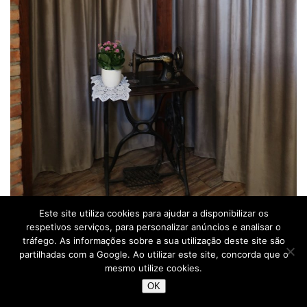
Este site utiliza cookies para ajudar a disponibilizar os
Restaurante Stara Szafa – Varsóvia – Polónia © Viaje
respetivos serviços, para personalizar anúncios e analisar o
Comigo
tráfego. As informações sobre a sua utilização deste site são
partilhadas com a Google. Ao utilizar este site, concorda que o
L’Avanti
mesmo utilize cookies.
OK
Um pouco mais afastado do centro histórico, está o
L’Avanti
.
É um espaço moderno, com cozinha criativa, que tem base