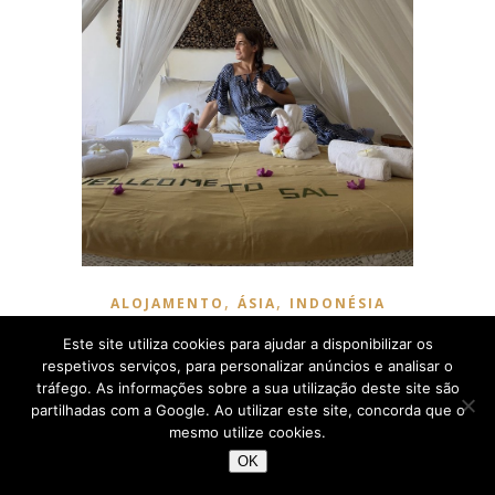
,
,
ALOJAMENTO
ÁSIA
INDONÉSIA
Onde dormir: alojamentos
Este site utiliza cookies para ajudar a disponibilizar os
respetivos serviços, para personalizar anúncios e analisar o
em Bali, Indonésia
tráfego. As informações sobre a sua utilização deste site são
partilhadas com a Google. Ao utilizar este site, concorda que o
Julho 5, 2024
mesmo utilize cookies.
OK
Na ilha paradisíaca de Bali, na Indonésia, existe uma