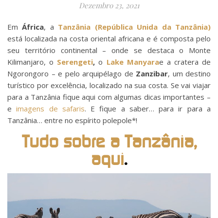
Dezembro 23, 2021
Em
África
, a
Tanzânia (República Unida da Tanzânia)
está localizada na costa oriental africana e é composta pelo
seu território continental – onde se destaca o Monte
Kilimanjaro, o
Serengeti
,
o
Lake Manyara
e a cratera de
Ngorongoro – e pelo arquipélago de
Zanzibar
, um destino
turístico por excelência, localizado na sua costa. Se vai viajar
para a Tanzânia fique aqui com algumas dicas importantes –
e
imagens de safaris
. E fique a saber… para ir para a
Tanzânia… entre no espírito polepole*!
Tudo sobre a Tanzânia,
aqui
.