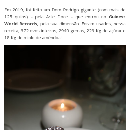
Em 2019, foi feito um Dom Rodrigo gigante (com mais de
125 quilos) – pela Arte Doce – que entrou no
Guiness
World Records
, pela sua dimensão. Foram usados, nessa
receita, 372 ovos inteiros, 2940 gemas, 229 Kg de açúcar e
18 Kg de miolo de amêndoa!