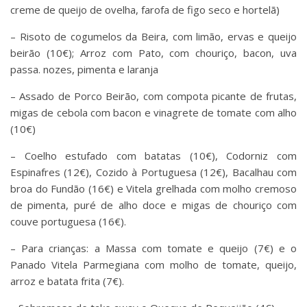
creme de queijo de ovelha, farofa de figo seco e hortelã)
– Risoto de cogumelos da Beira, com limão, ervas e queijo
beirão (10€); Arroz com Pato, com chouriço, bacon, uva
passa. nozes, pimenta e laranja
– Assado de Porco Beirão, com compota picante de frutas,
migas de cebola com bacon e vinagrete de tomate com alho
(10€)
– Coelho estufado com batatas (10€), Codorniz com
Espinafres (12€), Cozido à Portuguesa (12€), Bacalhau com
broa do Fundão (16€) e Vitela grelhada com molho cremoso
de pimenta, puré de alho doce e migas de chouriço com
couve portuguesa (16€).
– Para crianças: a Massa com tomate e queijo (7€) e o
Panado Vitela Parmegiana com molho de tomate, queijo,
arroz e batata frita (7€).