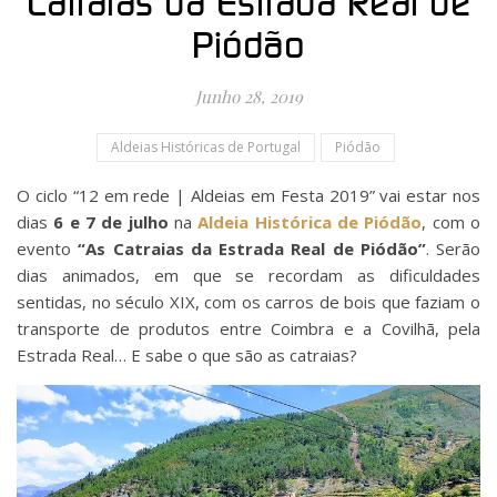
Catraias da Estrada Real de
Piódão
Junho 28, 2019
Aldeias Históricas de Portugal
Piódão
O ciclo “12 em rede | Aldeias em Festa 2019” vai estar nos
dias
6 e 7 de julho
na
Aldeia Histórica de Piódão
, com o
evento
“As Catraias da Estrada Real de Piódão”
. Serão
dias animados, em que se recordam as dificuldades
sentidas, no século XIX, com os carros de bois que faziam o
transporte de produtos entre Coimbra e a Covilhã, pela
Estrada Real… E sabe o que são as catraias?