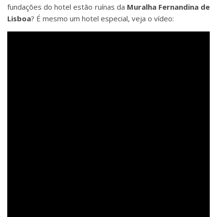
fundações do hotel estão ruínas da
Muralha Fernandina de
Lisboa
? É mesmo um hotel especial, veja o vídeo: