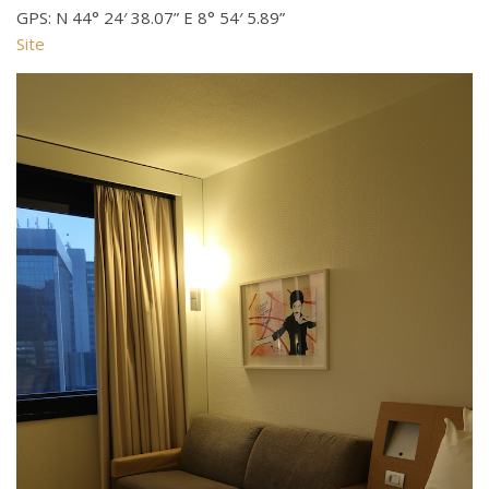
GPS: N 44° 24′ 38.07” E 8° 54′ 5.89”
Site