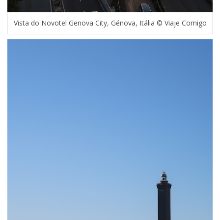
Vista do Novotel Genova City, Génova, Itália © Viaje Comigo