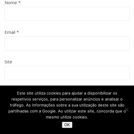
Nome
*
Email
*
Site
Comentário
Este site utiliza cookies para ajudar a disponibilizar os
respetivos serviços, para personalizar anúncios e analisar o
tráfego. As informações sobre a sua utilização deste site são
partilhadas com a Google. Ao utilizar este site, concorda que o
mesmo utilize cookies.
OK