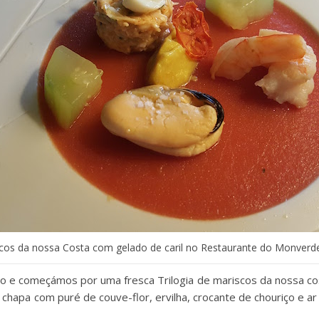
iscos da nossa Costa com gelado de caril no Restaurante do Monverd
e começámos por uma fresca Trilogia de mariscos da nossa cost
 chapa com puré de couve-flor, ervilha, crocante de chouriço e a