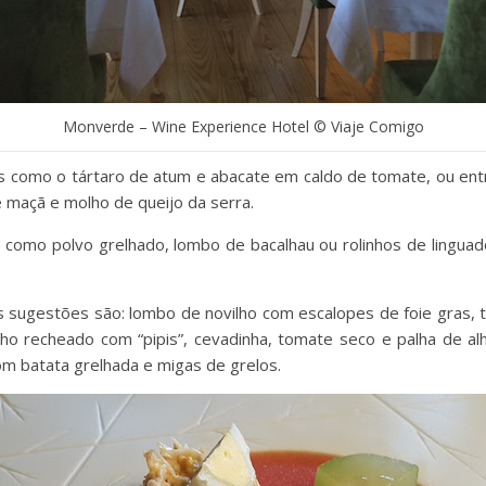
Monverde – Wine Experience Hotel © Viaje Comigo
as como o tártaro de atum e abacate em caldo de tomate, ou en
e maçã e molho de queijo da serra.
 como polvo grelhado, lombo de bacalhau ou rolinhos de lingua
 sugestões são: lombo de novilho com escalopes de foie gras, 
nho recheado com “pipis”, cevadinha, tomate seco e palha de al
om batata grelhada e migas de grelos.