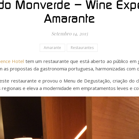
do Monverde – Wine Expe
Amarante
Setembro 14, 2015
Amarante
Restaurantes
ence Hotel
tem um restaurante que está aberto ao público em 
m as propostas da gastronomia portuguesa, harmonizadas com os
neste restaurante e provou o Menu de Degustação, criação do 
es regionais e eleva a modernidade em empratamentos leves e col