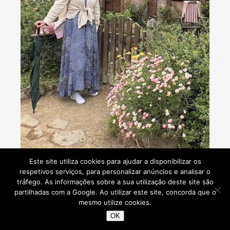
Consultoria de viagens - Agente de Viagens
Este site utiliza cookies para ajudar a disponibilizar os
respetivos serviços, para personalizar anúncios e analisar o
tráfego. As informações sobre a sua utilização deste site são
partilhadas com a Google. Ao utilizar este site, concorda que o
mesmo utilize cookies.
Viaje Comigo © 2026
OK