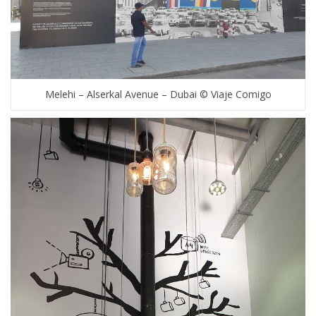
Melehi – Alserkal Avenue – Dubai © Viaje Comigo