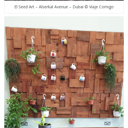
El Seed Art – Alserkal Avenue – Dubai © Viaje Comigo