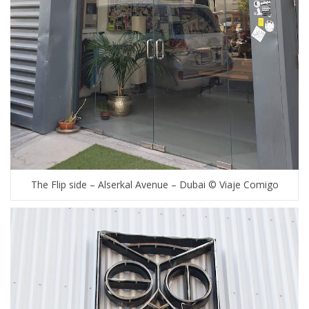
The Flip side – Alserkal Avenue – Dubai © Viaje Comigo