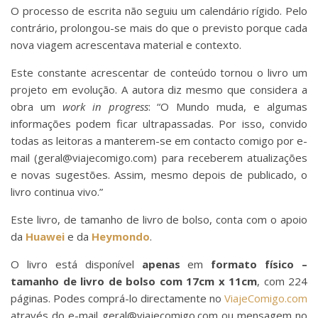
O processo de escrita não seguiu um calendário rígido. Pelo
contrário, prolongou-se mais do que o previsto porque cada
nova viagem acrescentava material e contexto.
Este constante acrescentar de conteúdo tornou o livro um
projeto em evolução. A autora diz mesmo que considera a
obra um
work in progress
: “O Mundo muda, e algumas
informações podem ficar ultrapassadas. Por isso, convido
todas as leitoras a manterem-se em contacto comigo por e-
mail (geral@viajecomigo.com) para receberem atualizações
e novas sugestões. Assim, mesmo depois de publicado, o
livro continua vivo.”
Este livro, de tamanho de livro de bolso, conta com o apoio
da
Huawei
e da
Heymondo
.
O livro está disponível
apenas
em
formato físico –
tamanho de livro de bolso com 17cm x 11cm
, com 224
páginas. Podes comprá-lo directamente no
ViajeComigo.com
através do e-mail geral@viajecomigo.com ou mensagem no