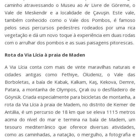
caminho atravessando o Museu ao Ar Livre de Göreme, o
Vale de Meskendir e a localidade de Çavuşin. Este vale,
também conhecido como o Vale dos Pombos, é famoso
pelos seus percursos pedestres rodeados por uma rica
vegetação e dá um novo toque à experiência em duas rodas
com o arrulhar dos pombos e as suas paisagens pitorescas.
Rota da Via Lícia à praia de Maden
A Via Lícia conta com mais de vinte maravilhas naturais e
cidades antigas como Fethiye, Ölüdeniz, o Vale das
Borboletas, a baía de Kabak, Kalkam, Kaş, Kekova, Demre,
Patara, a montanha de Olympos, Çıralı ou o desfiladeiro de
Göynük. Criada especialmente para bicicletas de montanha, a
rota da Via Lícia à praia de Madem, no distrito de Kemer de
Antália, é um percurso de 18 km que se eleva 1115 metros
acima do nível do mar e termina na baía de Madem, um
tesouro mediterrânico que oferece diversas atividades,
como as caminhadas, a natação, o mergulho, a fotografia e