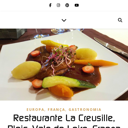
,
,
EUROPA
FRANÇA
GASTRONOMIA
Restaurante La Creusille,