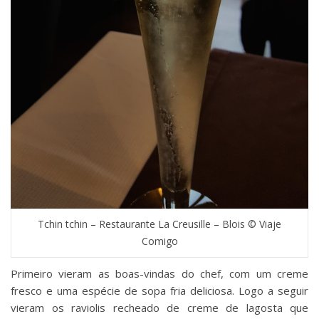
Tchin tchin – Restaurante La Creusille – Blois © Viaje
Comigo
Primeiro vieram as boas-vindas do chef, com um creme
fresco e uma espécie de sopa fria deliciosa. Logo a seguir
vieram os raviolis recheado de creme de lagosta que