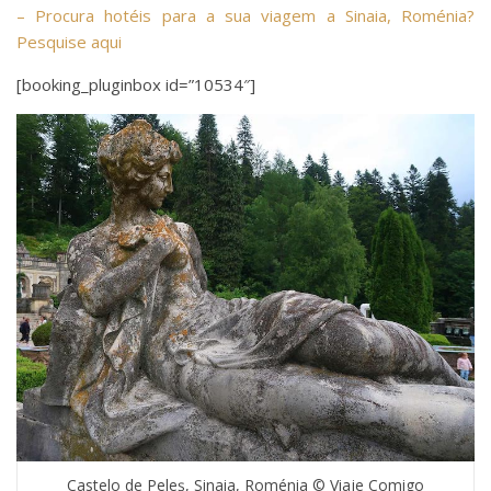
– Procura hotéis para a sua viagem a Sinaia, Roménia?
Pesquise aqui
[booking_pluginbox id=”10534″]
Castelo de Peleş, Sinaia, Roménia © Viaje Comigo