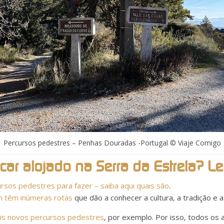
Percursos pedestres – Penhas Douradas -Portugal © Viaje Comigo
car alojado na Serra da Estrela? Le
rsos pedestres para fazer – saiba aqui quais são
.
 têm inúmeras rotas
que dão a conhecer a cultura, a tradição e 
is novos percursos pedestres
, por exemplo. Por isso, todos os