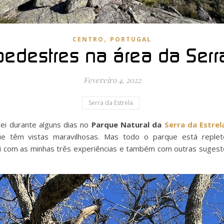
,
CENTRO
PORTUGAL
pedestres na área da Serra
Fevereiro 4, 2022
Serra da Estrela
ei durante alguns dias no
Parque Natural da
Serra da Estrel
ue têm vistas maravilhosas. Mas todo o parque está reple
ui com as minhas três experiências e também com outras sugest