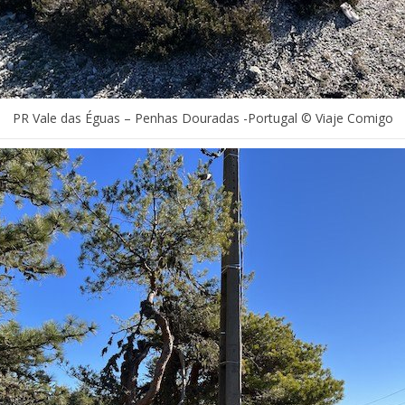
PR Vale das Éguas – Penhas Douradas -Portugal © Viaje Comigo