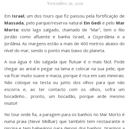
Novembro 29, 2019
Em
Israel
, um dos tours que fiz passou pela fortificação de
Massada
, pelo parque/reserva natural
Ein Gedi
e pelo
Mar
Morto
: este lago salgado, chamado de “Mar”, tem o Rio
Jordão como afluente e banha Israel, a Cisjordânia e a
Jordânia. As margens estão a mais de 400 metros abaixo do
nível do mar, sendo o ponto mais baixo do planeta.
A sua água é tão salgada que flutuar é o mais fácil. Pode
chegar ao areal e pegar na lama e colocar na sua pele, que
vai ficar muito suave e macia, porque é rica em sais minerais.
Não coloque na testa ou junto dos olhos para que não
escorra e, ao ter contacto com os olhos, sofra um
bocadinho… pronto, um bocadão, porque arde mesmo
muito!!
No tour onde fui, a paragem para os banhos no Mar Morto é
numa praia (Neve Midbar) que também tem restaurante e
piscina e tem balneários para depois dos banhos, tirarmos a