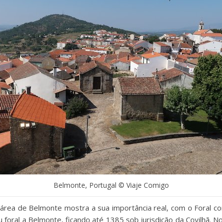
Belmonte, Portugal © Viaje Comigo
 área de Belmonte mostra a sua importância real, com o Foral co
foral a Belmonte, ficando até 1385 sob jurisdição da Covilhã. No