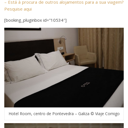
– Está à procura de outros alojamentos para a sua viagem?
Pesquise aqui
[booking_pluginbox id=”10534″]
Hotel Room, centro de Pontevedra – Galiza © Viaje Comigo