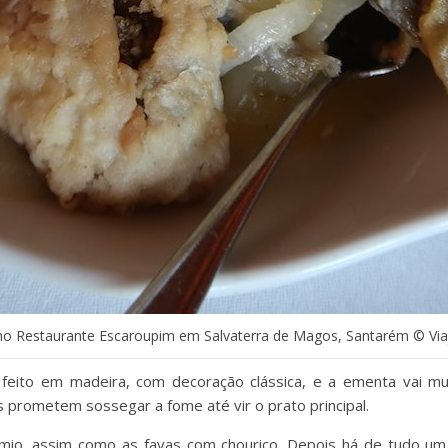
no Restaurante Escaroupim em Salvaterra de Magos, Santarém © Vi
feito em madeira, com decoração clássica, e a ementa vai 
 prometem sossegar a fome até vir o prato principal.
mio, assim como as favas com chouriço. Depois há de tudo um