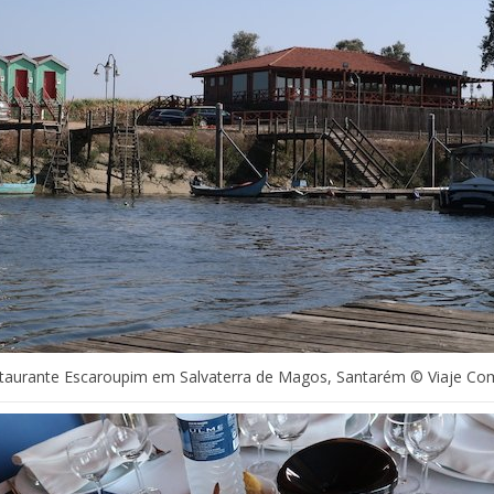
taurante Escaroupim em Salvaterra de Magos, Santarém © Viaje Co