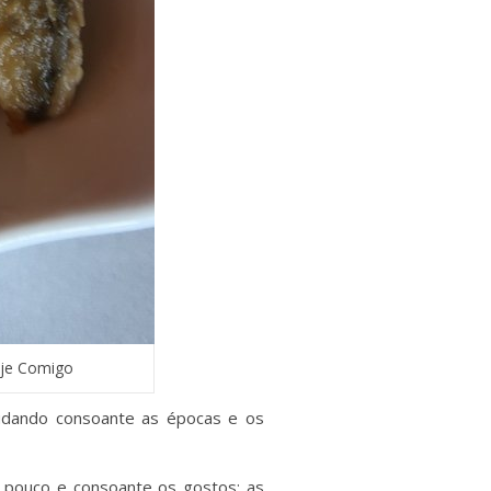
aje Comigo
mudando consoante as épocas e os
 pouco e consoante os gostos: as