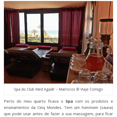
Spa do Club Med Agadir – Marrocos © Viaje Comigo
Perto do meu quarto ficava o
Spa
com os produtos e
ensinamentos da Cinq Mondes. Tem um
hammam
(sauna)
que pode usar antes de fazer a sua massagem, para ficar