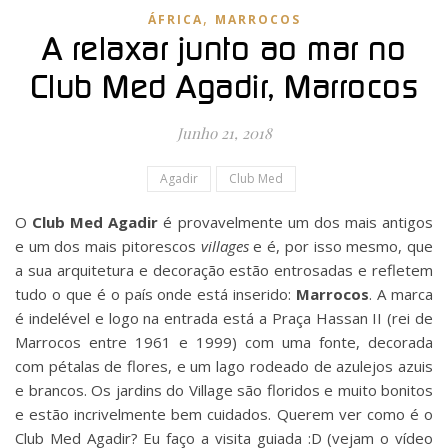
,
ÁFRICA
MARROCOS
A relaxar junto ao mar no
Club Med Agadir, Marrocos
Junho 21, 2018
Agadir
Club Med
O
Club Med Agadir
é provavelmente um dos mais antigos
e um dos mais pitorescos
villages
e é, por isso mesmo, que
a sua arquitetura e decoração estão entrosadas e refletem
tudo o que é o país onde está inserido:
Marrocos
. A marca
é indelével e logo na entrada está a Praça Hassan II (rei de
Marrocos entre 1961 e 1999) com uma fonte, decorada
com pétalas de flores, e um lago rodeado de azulejos azuis
e brancos. Os jardins do Village são floridos e muito bonitos
e estão incrivelmente bem cuidados. Querem ver como é o
Club Med Agadir? Eu faço a visita guiada :D (vejam o vídeo