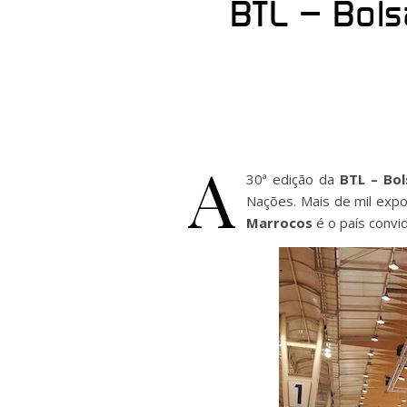
BTL – Bols
A
30ª edição da
BTL – Bol
Nações. Mais de mil expo
Marrocos
é o país convi