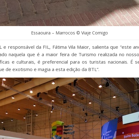
Essaouira – Marrocos © Viaje Comigo
IL e responsável da FIL, Fátima Vila Maior, salienta que “este 
dado naquela que é a maior feira de Turismo realizada no noss
ficas e culturais, é preferencial para os turistas nacionais. É
ue de exotismo e magia a esta edição da BTL”.