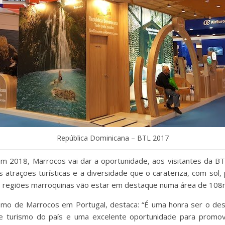
República Dominicana – BTL 2017
em 2018, Marrocos vai dar a oportunidade, aos visitantes da BT
s atrações turísticas e a diversidade que o carateriza, com sol
rias regiões marroquinas vão estar em destaque numa área de 108
rismo de Marrocos em Portugal, destaca: “É uma honra ser o des
a de turismo do país e uma excelente oportunidade para promo