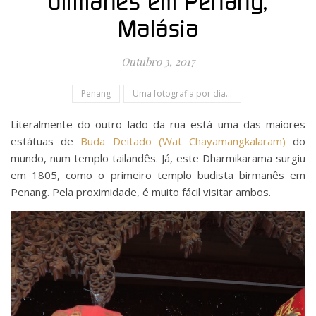
birmanês em Penang,
Malásia
Outubro 3, 2017
Penang
Uma fotografia por dia...
Literalmente do outro lado da rua está uma das maiores
estátuas de
Buda Deitado (Wat Chayamangkalaram)
do
mundo, num templo tailandês. Já, este Dharmikarama surgiu
em 1805, como o primeiro templo budista birmanês em
Penang. Pela proximidade, é muito fácil visitar ambos.