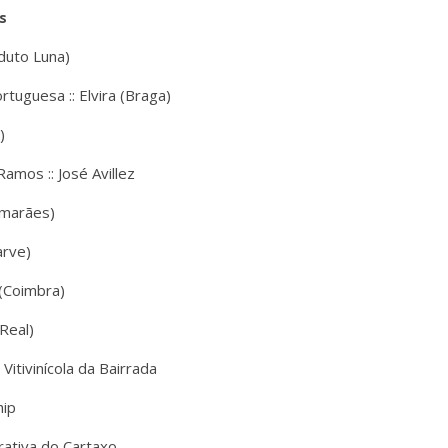
s
oduto Luna)
tuguesa :: Elvira (Braga)
)
mos :: José Avillez
imarães)
arve)
 (Coimbra)
Real)
 Vitivinícola da Bairrada
hip
rativa do Cartaxo