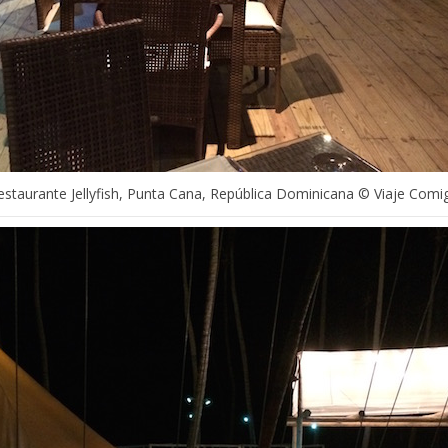
estaurante Jellyfish, Punta Cana, República Dominicana © Viaje Comi