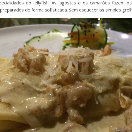
ecialidades do Jellyfish. As lagostas e os camarões fazem pa
preparados de forma sofisticada. Sem esquecer os simples grel