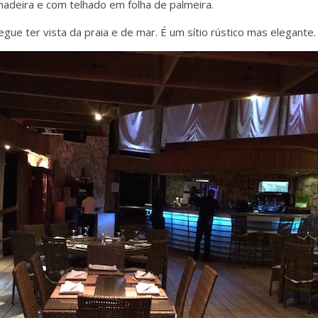
madeira e com telhado em folha de palmeira.
egue ter vista da praia e de mar. É um sítio rústico mas elegante.