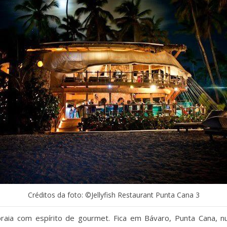
Créditos da foto: ©Jellyfish Restaurant Punta Cana 3
praia com espírito de gourmet. Fica em Bávaro, Punta Cana, 