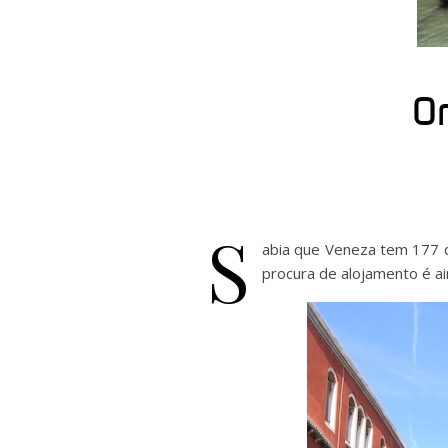
On
S
abia que Veneza tem 177 c
procura de alojamento é aind