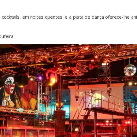
s cocktails, em noites quentes, e a pista de dança oferece-lhe 
bufeira