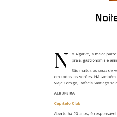
Noit
N
o Algarve, a maior part
praia, gastronomia e anim
São muitos os
spots
de ve
em todos os verões. Há também ba
Viaje Comigo, Rafaela Santiago sel
ALBUFEIRA
Capitulo Club
Aberto há 20 anos, é responsável 