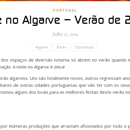
PORTUGAL
e no Algarve – Verão de
Julho 15, 2014
Algarve
Bares
Discotecas
e dos espaços de diversão noturna só abrem no verão quando mui
ação. A noite no Algarve é única!
rão algarvios. Uns são totalmente novos, outros regressam an
res de outras cidades portuguesas que vão ter com os seus cl
ecionou alguns dos locais para as melhores festas deste verão no
por inúmeras produções que arrastam aficionados por todo o pa