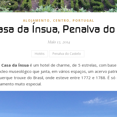
,
,
ALOJAMENTO
CENTRO
PORTUGAL
asa da Ínsua, Penalva do
Maio 13, 2014
Hotéis
Penalva do Castelo
a
Casa da Ínsua
é um hotel de charme, de 5 estrelas, com base
cleo museológico que junta, em vários espaços, um acervo patrim
uerque trouxe do Brasil, onde esteve entre 1772 e 1788. É só
ojamento muito especial.