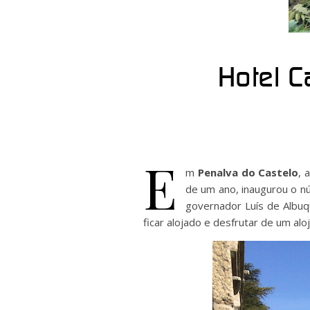
Hotel C
E
m
Penalva do Castelo
, 
de um ano, inaugurou o nú
governador Luís de Albuq
ficar alojado e desfrutar de um al