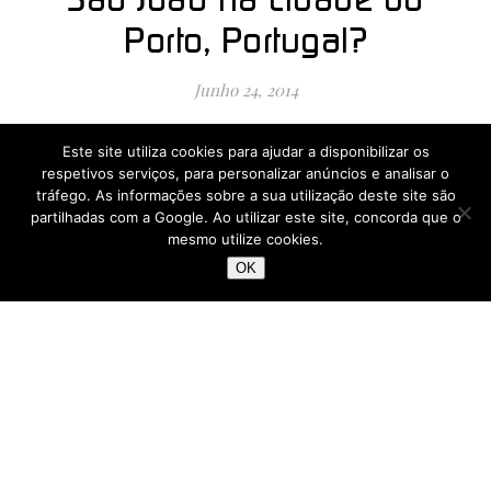
Porto, Portugal?
Junho 24, 2014
A festa de São João, na noite de 23 para 24 de junho, é
Este site utiliza cookies para ajudar a disponibilizar os
a maior festa da cidade do Porto, em Portugal, e
respetivos serviços, para personalizar anúncios e analisar o
intitula-se “a noite mais longa do ano”. A data…
tráfego. As informações sobre a sua utilização deste site são
partilhadas com a Google. Ao utilizar este site, concorda que o
mesmo utilize cookies.
LER MAIS
OK