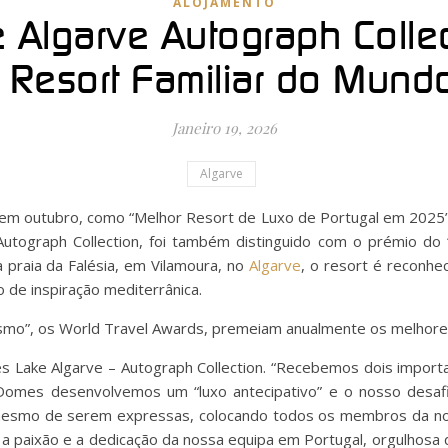
ALOJAMENTO
Algarve Autograph Collect
 Resort Familiar do Mun
Janeiro 19, 2026
Algarve
o, em outubro, como “Melhor Resort de Luxo de Portugal em 2025
utograph Collection, foi também distinguido com o prémio do 
à praia da Falésia, em Vilamoura, no
Algarve
, o resort é reconhe
o de inspiração mediterrânica.
smo”, os World Travel Awards, premeiam anualmente os melhore
es Lake Algarve – Autograph Collection. “Recebemos dois import
 Domes desenvolvemos um “luxo antecipativo” e o nosso desafi
 mesmo de serem expressas, colocando todos os membros da no
m a paixão e a dedicação da nossa equipa em Portugal, orgulhosa 