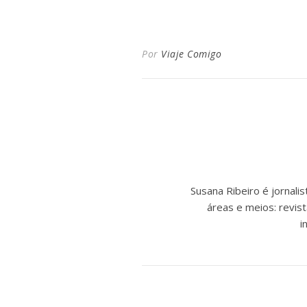
Por
Viaje Comigo
Susana Ribeiro é jornal
áreas e meios: revist
i