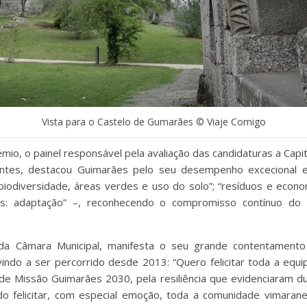
Vista para o Castelo de Gumarães © Viaje Comigo
émio, o painel responsável pela avaliação das candidaturas a Cap
dentes, destacou Guimarães pelo seu desempenho excecional 
 “biodiversidade, áreas verdes e uso do solo”; “resíduos e economi
icas: adaptação” –, reconhecendo o compromisso contínuo do 
da Câmara Municipal, manifesta o seu grande contentamento
ndo a ser percorrido desde 2013: “Quero felicitar toda a equipa 
de Missão Guimarães 2030, pela resiliência que evidenciaram d
do felicitar, com especial emoção, toda a comunidade vimaran