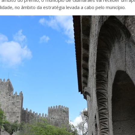
No âmbito do prémio, o município de Guimarães vai receber um ap
ilidade, no âmbito da estratégia levada a cabo pelo município.