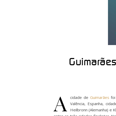
Guimarães
A
cidade de
Guimarães
foi
Valência, Espanha, cida
Heilbronn (Alemanha) e Kl