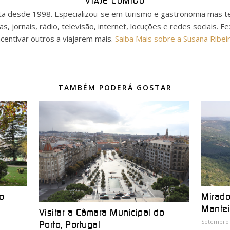
VIAJE COMIGO
ista desde 1998. Especializou-se em turismo e gastronomia mas t
as, jornais, rádio, televisão, internet, locuções e redes sociais. F
ncentivar outros a viajarem mais.
Saiba Mais sobre a Susana Ribei
TAMBÉM PODERÁ GOSTAR
o
Mirado
Mantei
Visitar a Câmara Municipal do
Setembro 
Porto, Portugal