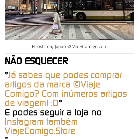
Hiroshima, Japão © ViajeComigo.com
NÃO ESQUECER
*
Já sabes que podes comprar
artigos da marca ©Viaje
Comigo? Com inúmeros artigos
de viagem! :D
*
E podes seguir a loja no
Instagram também
ViajeComigo.Store