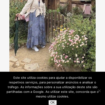
Consultoria de viagens - Agente de Viagens
Este site utiliza cookies para ajudar a disponibilizar os
respetivos serviços, para personalizar anúncios e analisar o
tráfego. As informações sobre a sua utilização deste site são
partilhadas com a Google. Ao utilizar este site, concorda que o
mesmo utilize cookies.
Viaje Comigo © 2026
OK