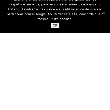
respetivos serviços, para personalizar anúncios e analisar o
tráfego. As informações sobre a sua utilização deste site são
partilhadas com a Google. Ao utilizar este site, concorda que o
mesmo utilize cookies.
OK
,
CENTRO
PORTUGAL
A rudeza bela da Aldeia
Histórica de Monsanto
Novembro 2, 2018
No concelho de Idanha-a-Nova, Monsanto é (muito
provavelmente) a mais conhecida das Aldeias
Históricas de Portugal. Isso porque, no ano de 1938,
foi eleita como a Aldeia Mais Portuguesa de Portugal,
título que…
LER MAIS