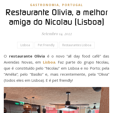
,
GASTRONOMIA
PORTUGAL
Restaurante Olivia, a melhor
amiga do Nicolau (Lisboa)
Setembro 14, 2022
Lisboa
Pet Friendly
Restaurantes Lisboa
O
restaurante Olivia
é o novo “all day food café” das
Avenidas Novas, em
Lisboa
. Faz parte do grupo Nicolau,
que é constituído pelo “Nicolau” em Lisboa e no Porto; pela
“Amélia”; pelo “Basílio” e, mais recentemente, pela “Olivia”
(todos eles em Lisboa). E é pet friendly!