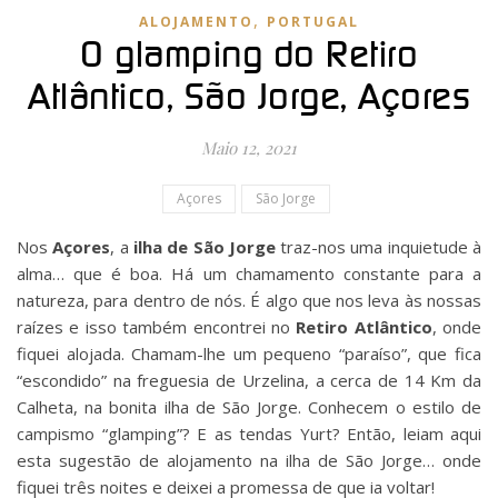
,
ALOJAMENTO
PORTUGAL
O glamping do Retiro
Atlântico, São Jorge, Açores
Maio 12, 2021
Açores
São Jorge
Nos
Açores
, a
ilha de São Jorge
traz-nos uma inquietude à
alma… que é boa. Há um chamamento constante para a
natureza, para dentro de nós. É algo que nos leva às nossas
raízes e isso também encontrei no
Retiro Atlântico
, onde
fiquei alojada. Chamam-lhe um pequeno “paraíso”, que fica
“escondido” na freguesia de Urzelina, a cerca de 14 Km da
Calheta, na bonita ilha de São Jorge. Conhecem o estilo de
campismo “glamping”? E as tendas Yurt? Então, leiam aqui
esta sugestão de alojamento na ilha de São Jorge… onde
fiquei três noites e deixei a promessa de que ia voltar!