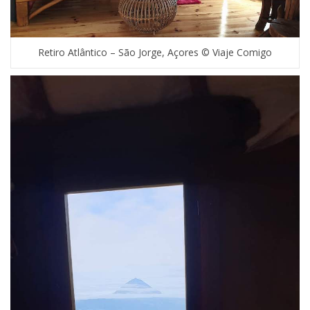
Retiro Atlântico – São Jorge, Açores © Viaje Comigo