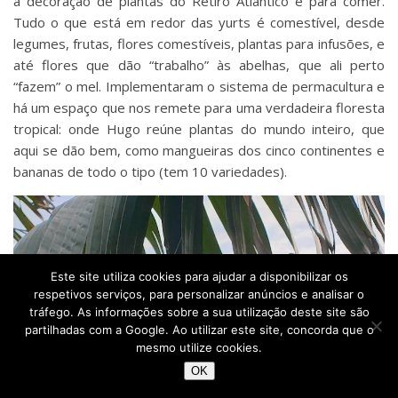
a decoração de plantas do Retiro Atlântico é para comer.
Tudo o que está em redor das yurts é comestível, desde
legumes, frutas, flores comestíveis, plantas para infusões, e
até flores que dão “trabalho” às abelhas, que ali perto
“fazem” o mel. Implementaram o sistema de permacultura e
há um espaço que nos remete para uma verdadeira floresta
tropical: onde Hugo reúne plantas do mundo inteiro, que
aqui se dão bem, como mangueiras dos cinco continentes e
bananas de todo o tipo (tem 10 variedades).
Este site utiliza cookies para ajudar a disponibilizar os
respetivos serviços, para personalizar anúncios e analisar o
tráfego. As informações sobre a sua utilização deste site são
partilhadas com a Google. Ao utilizar este site, concorda que o
mesmo utilize cookies.
OK