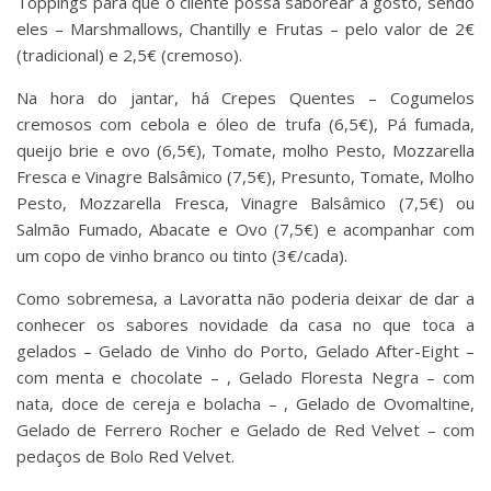
Toppings para que o cliente possa saborear a gosto, sendo
eles – Marshmallows, Chantilly e Frutas – pelo valor de 2€
(tradicional) e 2,5€ (cremoso).
Na hora do jantar, há Crepes Quentes – Cogumelos
cremosos com cebola e óleo de trufa (6,5€), Pá fumada,
queijo brie e ovo (6,5€), Tomate, molho Pesto, Mozzarella
Fresca e Vinagre Balsâmico (7,5€), Presunto, Tomate, Molho
Pesto, Mozzarella Fresca, Vinagre Balsâmico (7,5€) ou
Salmão Fumado, Abacate e Ovo (7,5€) e acompanhar com
um copo de vinho branco ou tinto (3€/cada).
Como sobremesa, a Lavoratta não poderia deixar de dar a
conhecer os sabores novidade da casa no que toca a
gelados – Gelado de Vinho do Porto, Gelado After-Eight –
com menta e chocolate – , Gelado Floresta Negra – com
nata, doce de cereja e bolacha – , Gelado de Ovomaltine,
Gelado de Ferrero Rocher e Gelado de Red Velvet – com
pedaços de Bolo Red Velvet.