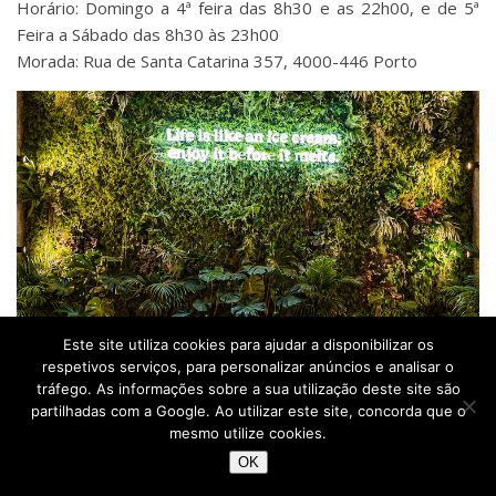
Horário: Domingo a 4ª feira das 8h30 e as 22h00, e de 5ª
Feira a Sábado das 8h30 às 23h00
Morada: Rua de Santa Catarina 357, 4000-446 Porto
Este site utiliza cookies para ajudar a disponibilizar os
respetivos serviços, para personalizar anúncios e analisar o
tráfego. As informações sobre a sua utilização deste site são
partilhadas com a Google. Ao utilizar este site, concorda que o
mesmo utilize cookies.
OK
Lavoratta © Direitos Reservados