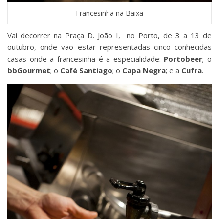
Francesinha na Baixa
Vai decorrer na Praça D. João I, no Porto, de 3 a 13 de
outubro, onde vão estar representadas cinco conhecidas
casas onde a francesinha é a especialidade:
Portobeer
; o
bbGourmet
; o
Café Santiago
; o
Capa Negra
; e a
Cufra
.