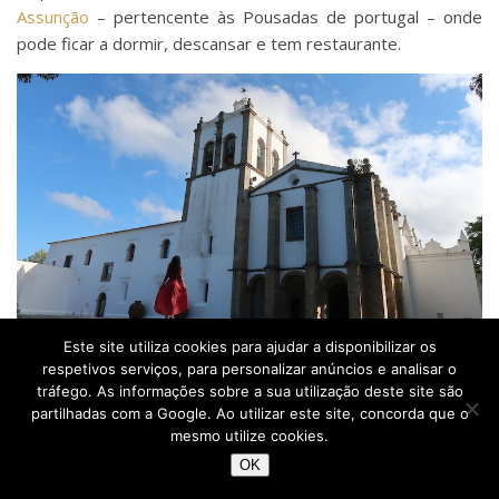
Assunção
– pertencente às Pousadas de portugal – onde
pode ficar a dormir, descansar e tem restaurante.
Este site utiliza cookies para ajudar a disponibilizar os
Pousada Convento de Arraiolos – Alentejo – Portugal ©
respetivos serviços, para personalizar anúncios e analisar o
Viaje Comigo
tráfego. As informações sobre a sua utilização deste site são
partilhadas com a Google. Ao utilizar este site, concorda que o
Monte da Ravasqueira
mesmo utilize cookies.
É uma dica especial para os amantes de vinho: podem visitar
OK
este espaço, bem como fazer provas e visitar o museu de