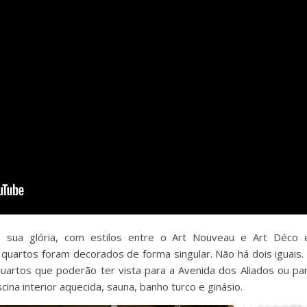
 sua glória, com estilos entre o Art Nouveau e Art Déco e
artos foram decorados de forma singular. Não há dois iguais. A
uartos que poderão ter vista para a Avenida dos Aliados ou par
ina interior aquecida, sauna, banho turco e ginásio.