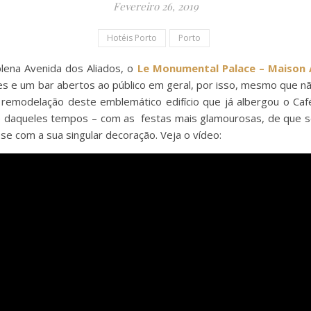
Fevereiro 26, 2019
Hotéis Porto
Porto
plena Avenida dos Aliados, o
Le Monumental Palace – Maison 
s e um bar abertos ao público em geral, por isso, mesmo que não
remodelação deste emblemático edifício que já albergou o Ca
 daqueles tempos – com as festas mais glamourosas, de que se 
 com a sua singular decoração. Veja o vídeo: