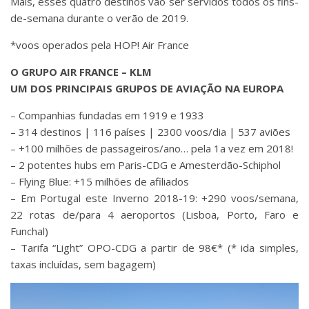
Mais, esses quatro destinos vão ser servidos todos os fins-
de-semana durante o verão de 2019.
*voos operados pela HOP! Air France
O GRUPO AIR FRANCE – KLM
UM DOS PRINCIPAIS GRUPOS DE AVIAÇÃO NA EUROPA
– Companhias fundadas em 1919 e 1933
– 314 destinos | 116 países | 2300 voos/dia | 537 aviões
– +100 milhões de passageiros/ano… pela 1a vez em 2018!
– 2 potentes hubs em Paris-CDG e Amesterdão-Schiphol
– Flying Blue: +15 milhões de afiliados
– Em Portugal este Inverno 2018-19: +290 voos/semana,
22 rotas de/para 4 aeroportos (Lisboa, Porto, Faro e
Funchal)
– Tarifa “Light” OPO-CDG a partir de 98€* (* ida simples,
taxas incluídas, sem bagagem)