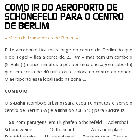
COMO IR DO AEROPORTO DE
SCHÖNEFELD PARA O CENTRO
DE BERLIM
–
Mapa de transportes de Berlim
–
Este aeroporto fica mais longe do centro de Berlim do que
o de Tegel – fica a cerca de 23 Km – mas tem um comboio
(S-Bahn) (a cinco minutos a pé, por uma passagem coberta)
que, em cerca de 40 minutos, o coloca no centro da cidade.
O aeroporto está localizado na zona C.
COMBOIO
O
S-Bahn
(comboio urbano) sai a cada 10 minutos e serve o
centro de Berlim (S9) e a linha do sul (S45) para Südkreuz.
–
S9
com paragens em Flughafen Schönefeld – Adlershof –
Schöneweide – Ostbahnhof – Alexanderplatz –
Friedrichstraße – Hauptbahnhof – Zoologischer Garten –