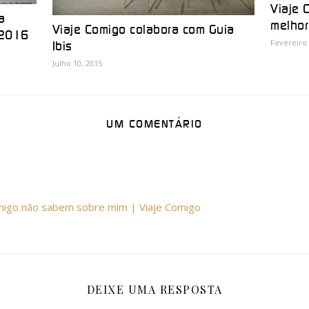
Viaje 
a
melho
Viaje Comigo colabora com Guia
 2016
Fevereiro 
Ibis
Julho 10, 2015
UM COMENTÁRIO
omigo não sabem sobre mim | Viaje Comigo
DEIXE UMA RESPOSTA