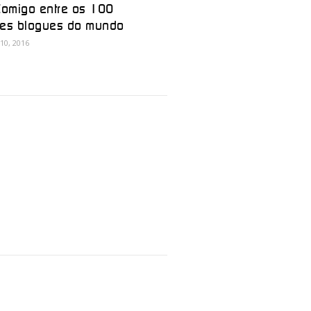
Comigo entre os 100
res blogues do mundo
10, 2016