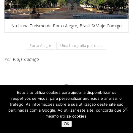
Na Linha Turismo de Porto Alegre, Brasil © Viaje Comigo
Porto Alegre
Uma fotografia por dia...
Por
Viaje Comigo
Este site utiliza cookies para ajudar a disponibilizar os
respetivos serviços, para personalizar anúncios e analisar o
tráfego. As informações sobre a sua utilização deste site são
partilhadas com a Google. Ao utilizar este site, concorda que o
VIAJE COMIGO
mesmo utilize cookies.
Susana Ribeiro é jornalista desde 1998. Especializou-se em
OK
turismo e gastronomia mas tem experiência em várias
áreas e meios: revistas, jornais, rádio, televisão, internet,